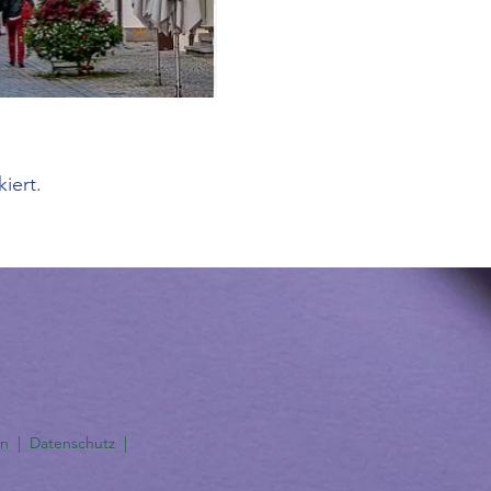
iert.
en
|
Datenschutz
|