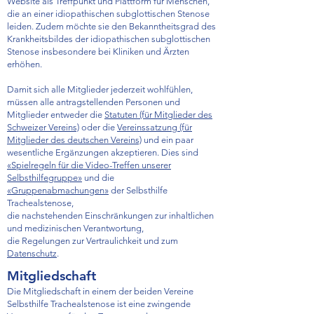
Website als Treffpunkt und Plattform für Menschen,
die an einer idiopathischen subglottischen Stenose
leiden. Zudem möchte sie den Bekanntheitsgrad des
Krankheitsbildes der idiopathischen subglottischen
Stenose insbesondere bei Kliniken und Ärzten
erhöhen.
Damit sich alle Mitglieder jederzeit wohlfühlen,
müssen alle antragstellenden Personen und
Mitglieder entweder die
Statuten (für Mitglieder des
Schweizer Vereins)
oder die
Vereinssatzung (für
Mitglieder des deutschen Vereins)
und ein paar
wesentliche Ergänzungen akzeptieren. Dies sind
«Spielregeln für die Video-Treffen unserer
Selbsthilfegruppe»
und die
«Gruppenabmachungen»
der Selbsthilfe
Trachealstenose,
die nachstehenden Einschränkungen zur inhaltlichen
und medizinischen Verantwortung,
die Regelungen zur Vertraulichkeit und zum
Datenschutz
.
Mitgliedschaft
Die Mitgliedschaft in einem der beiden Vereine
Selbsthilfe Trachealstenose ist eine zwingende