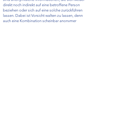
direkt noch indirekt auf eine betroffene Person
beziehen oder sich auf eine solche zurückführen
lassen. Dabei ist Vorsicht walten zu lassen, denn
auch eine Kombination scheinbar anonymer
Informationen können eine betroffene Person
identifizieren.
Damit wir sicher sein können, dass keine Fake-
Mitglieder in in den Verein aufgenommen werden,
müssen antragstellende Personen vor ihrer
Aufnahme einen gültigen Personalausweis mit Bild
zur Identifikation über die Upload-Funktion dieser
Homepage vorlegen. Diesen legen wir als Nachweis
in der Mitglieder-Datenbank ab.
Mit der Annahme dieser Teilnahmebedingungen
bestätigt die antragstellende Person, alle Regeln zu
unseren Treffen (
«Spielregeln für die Video-Treffen
unserer Selbsthilfegruppe»
,
«Gruppenabmachungen»
der Selbsthilfegruppe
Schweiz/Thurgau) und die oben genannten Regeln
zur Benutzung der Homepage gelesen und
verstanden zu haben und damit einverstanden zu
sein.
Ebenso gelten die Vereinsstatuten, bzw. die