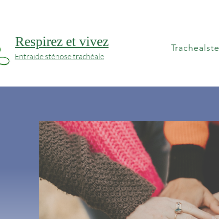
Respirez et vivez
Trachealst
Entraide sténose trachéale