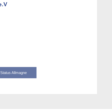
e.V
 Status Allmagne