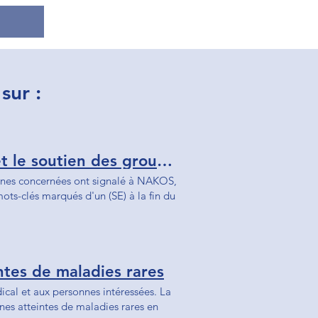
sur :
Point de contact et d'information national pour l'encouragement et le soutien des groupes d'entraide (NAKOS) - Allemagne
nnes concernées ont signalé à NAKOS,
ts-clés marqués d'un (SE) à la fin du
ntes de maladies rares
cal et aux personnes intéressées. La
nes atteintes de maladies rares en