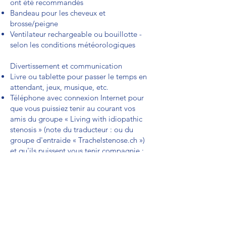
ont été recommandés
Bandeau pour les cheveux et
brosse/peigne
Ventilateur rechargeable ou bouillotte -
selon les conditions météorologiques
Divertissement et communication
Livre ou tablette pour passer le temps en
attendant, jeux, musique, etc.
Téléphone avec connexion Internet pour
que vous puissiez tenir au courant vos
amis du groupe « Living with idiopathic
stenosis » (note du traducteur : ou du
groupe d'entraide « Trachelstenose.ch »)
et qu'ils puissent vous tenir compagnie ;
Ordinateur portable/tablette (surtout si
l'hôpital dispose d'une connexion Wi-Fi
gratuite ou si vous pouvez utiliser les
données de votre téléphone !)
Long câble de recharge pour téléphone
portable, tablette et autres (la prise de
courant est généralement éloignée du lit