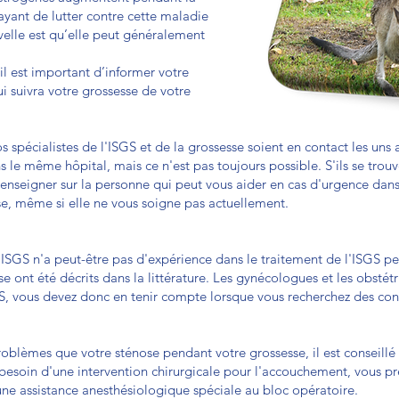
rayant de lutter contre cette maladie
velle est qu’elle peut généralement
il est important d’informer votre
ui suivra votre grossesse de votre
vos spécialistes de l'ISGS et de la grossesse soient en contact les uns
s le même hôpital, mais ce n'est pas toujours possible. S'ils se trou
seigner sur la personne qui peut vous aider en cas d'urgence dans l
se, même si elle ne vous soigne pas actuellement.
ISGS n'a peut-être pas d'expérience dans le traitement de l'ISGS pen
e ont été décrits dans la littérature. Les gynécologues et les obsté
S, vous devez donc en tenir compte lorsque vous recherchez des cons
oblèmes que votre sténose pendant votre grossesse, il est conseill
z besoin d'une intervention chirurgicale pour l'accouchement, vous pr
une assistance anesthésiologique spéciale au bloc opératoire.