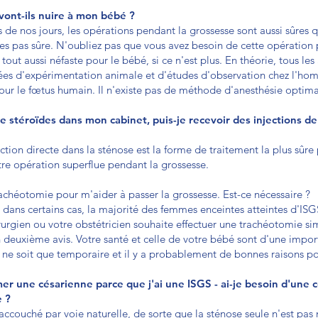
vont-ils nuire à mon bébé ?
ais de nos jours, les opérations pendant la grossesse sont aussi sûres
es pas sûre. N'oubliez pas que vous avez besoin de cette opération 
e tout aussi néfaste pour le bébé, si ce n'est plus. En théorie, tous le
ées d'expérimentation animale et d'études d'observation chez l'ho
our le fœtus humain. Il n'existe pas de méthode d'anesthésie optima
de stéroïdes dans mon cabinet, puis-je recevoir des injections d
ction directe dans la sténose est la forme de traitement la plus sûre
re opération superflue pendant la grossesse.
achéotomie pour m'aider à passer la grossesse. Est-ce nécessaire ?
e dans certains cas, la majorité des femmes enceintes atteintes d'I
irurgien ou votre obstétricien souhaite effectuer une trachéotomie 
deuxième avis. Votre santé et celle de votre bébé sont d'une impor
le ne soit que temporaire et il y a probablement de bonnes raisons p
une césarienne parce que j'ai une ISGS - ai-je besoin d'une 
e ?
couché par voie naturelle, de sorte que la sténose seule n'est pas