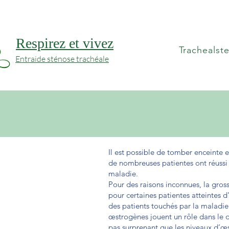
Respirez et vivez
Trachealst
Entraide sténose trachéale
Il est possible de tomber enceinte e
de nombreuses patientes ont réussi à
maladie.
Pour des raisons inconnues, la gros
pour certaines patientes atteintes 
des patients touchés par la maladi
œstrogènes jouent un rôle dans le d
pas surprenant que les niveaux d’