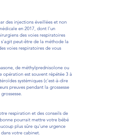
ar des injections éveillées et non
 médicale en 2017, dont l'un
rurgiens des voies respiratoires
 s'agit peut-être de la méthode la
des voies respiratoires de vous
hasone, de méthylprednisolone ou
te opération est souvent répétée 3 à
stéroïdes systémiques (c'est-à-dire
 leurs preuves pendant la grossesse
 grossesse.
tre respiration et des conseils de
as bonne pourrait mettre votre bébé
eaucoup plus sûre qu'une urgence
s dans votre cabinet.