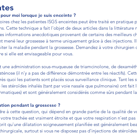
ntes
 pour moi lorsque je suis enceinte ?
oires chez les patientes ISGS enceintes peut être traité en pratique p
 Cette technique a fait l'objet de deux articles dans la littérature
es informations anecdotiques provenant de certains des meilleurs chi
nt mené leur grossesse à terme uniquement grâce à des injections. Il
raiter la maladie pendant la grossesse. Demandez à votre chirurgien 
re si elle est envisageable pour vous.
nt une administration sous-muqueuse de triamcinolone, de dexamét
énose (il n'y a pas de différence démontrée entre les réactifs). Cet
près quoi les patients sont placés sous surveillance clinique. Tant les 
 les stéroïdes inhalés (tant par voie nasale que pulmonaire) ont fait
asthmatiques) et sont généralement considérés comme sûrs pendant la
ation pendant la grossesse ?
ndre à cette question, qui dépend en grande partie de la qualité de vo
 votre trachée est vraiment étroite et que votre respiration n'est p
sprit qu'une dilatation soigneusement planifiée est généralement b
chirurgicale, surtout si vous ne disposez pas d'injections de stéroïde