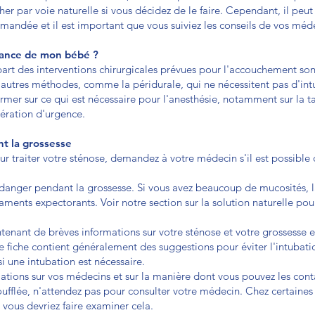
r par voie naturelle si vous décidez de le faire. Cependant, il peut 
mandée et il est important que vous suiviez les conseils de vos méde
ssance de mon bébé ?
part des interventions chirurgicales prévues pour l'accouchement son
autres méthodes, comme la péridurale, qui ne nécessitent pas d'intub
er sur ce qui est nécessaire pour l'anesthésie, notamment sur la ta
ération d'urgence.
nt la grossesse
 traiter votre sténose, demandez à votre médecin s'il est possible 
danger pendant la grossesse. Si vous avez beaucoup de mucosités, la
ments expectorants. Voir notre section sur la solution naturelle pou
tenant de brèves informations sur votre sténose et votre grossesse et 
e fiche contient généralement des suggestions pour éviter l'intubatio
si une intubation est nécessaire.
tions sur vos médecins et sur la manière dont vous pouvez les cont
oufflée, n'attendez pas pour consulter votre médecin. Chez certaines 
vous devriez faire examiner cela.