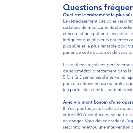
Questions fréque
Quel est le traitement le plus sûr
Le rétrécissement des voies respirat
sédatées de médicaments stéroïdiens.
concernait une patiente enceinte. D
indiquent que plusieurs patientes o
plus sûre et la plus rentable pour t
parler de cette option et de vous di
Les patients reçoivent généraleme
de solumédrol directement dans la st
5 fois (à 3 semaines d'intervalle), a
par voie intraveineuse ou orale) que
(en particulier chez les patientes 
Ai-je vraiment besoin d'une opér
Il n'est pas toujours facile de répo
votre ORL/obstétricien. Se battre si
en danger. Vous devez garder à l'e
respiratoire et/ou une intervention 