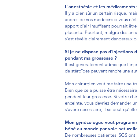
L'anesthésie et les médicaments 
Il y a bien sûr un certain risque, m
auprès de vos médecins si vous n'êt
apport d'air insuffisant pourrait êtr
placenta. Pourtant, malgré des ann
s'est révélé clairement dangereux p
Si je ne dispose pas d'injections 
pendant ma grossesse ?
Il est généralement admis que l'inje
de stéroïdes peuvent rendre une aut
Mon chirurgien veut me faire une tr
Bien que cela puisse être nécessair
pendant leur grossesse. Si votre ch
enceinte, vous devriez demander un 
s'avère nécessaire, il se peut qu'el
Mon gynécologue veut programmer 
bébé au monde par voie naturell
De nombreuses patientes ISGS ont ac