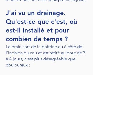
J'ai vu un drainage.
Qu'est-ce que c'est, où
est-il installé et pour
combien de temps ?
Le drain sort de la poitrine ou à côté de
l'incision du cou et est retiré au bout de 3
à 4 jours, c'est plus désagréable que
douloureux ;
Avez-vous besoin d’une
sonde d’alimentation et
d’un cathéter ? Si oui,
pour combien de temps?
Vous recevrez probablement un cathéter.
Si vous pouvez partir, vous serez autorisé à
le sortir.